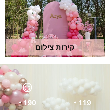
קירות צילום
200
125
+
+